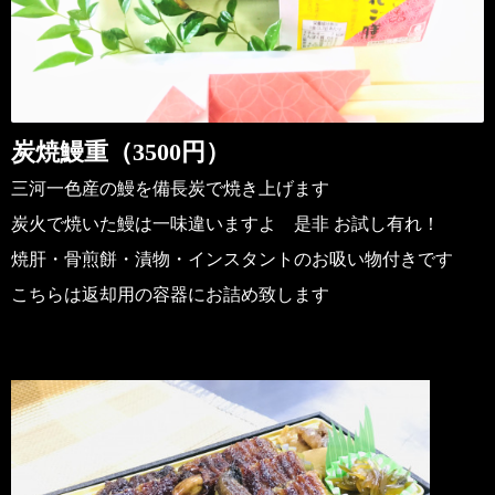
炭焼鰻重（3500円）
三河一色産の鰻を備長炭で焼き上げます
炭火で焼いた鰻は一味違いますよ
是非 お試し有れ！
焼肝・骨煎餅・漬物・インスタントのお吸い物付きです
こちらは返却用の容器にお詰め致します