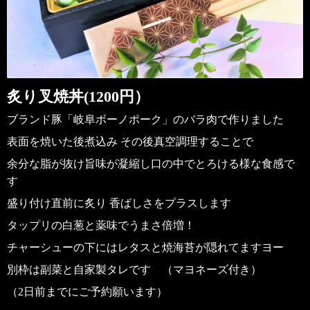
炙り叉焼丼(1200円）
ブランド豚「岐阜ボーノポーク」のバラ肉で作りました
表面を焼いた後煮込み その後真空調理することで
余分な脂が抜け旨味が凝縮し口の中でとろける様な食感で
す
盛り付け直前に炙り 香ばしさをプラスします
タップリの白葱と薬味でうまさ倍増！
チャーシューの下にはレタスと焼海苔が隠れてますヨー
別枠は副菜と自家製タレです （マヨネーズ付き）
（2日前までにご予約願います）