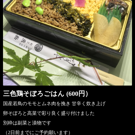
三色鶏そぼろごはん (600円）
国産
若鳥のモモとムネ肉を挽き 甘辛く炊き上げ
卵そぼろと高菜で彩り良く盛り付けました
別枠は副菜と漬物です
（2日前までにご予約願います）