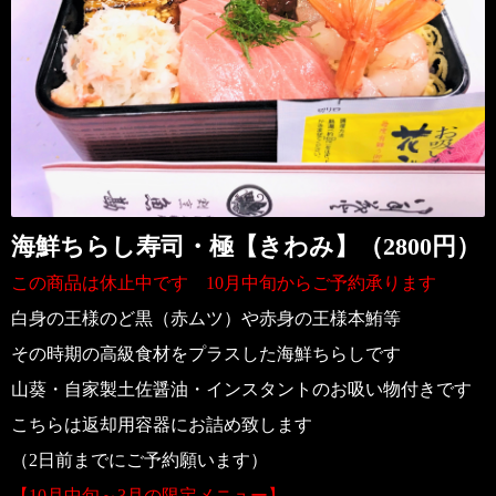
海鮮ちらし寿司・極【きわみ】（2800円）
この商品は休止中です 10月中旬からご予約承ります
白身の王様のど黒（赤ムツ）や赤身の王様本鮪等
その時期の高級食材をプラスした海鮮ちらしです
山葵・自家製土佐醤油・インスタントのお吸い物付きです
こちらは返却用容器にお詰め致します
（2日前までにご予約願います）
【10月中旬～3月の限定メニュー】