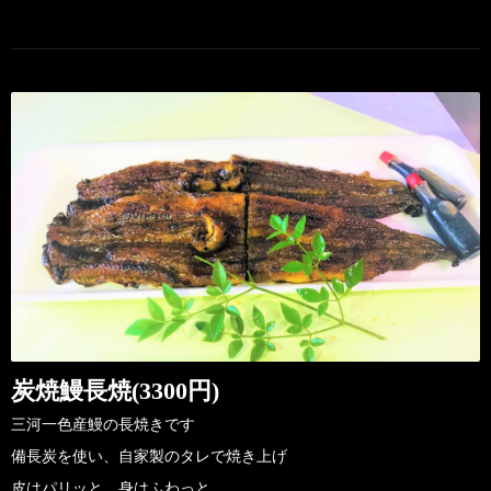
炭焼鰻長焼(3300円)
三河一色産鰻の長焼きです
備長炭を使い、自家製のタレで焼き上げ
皮はパリッと、身はふわっと