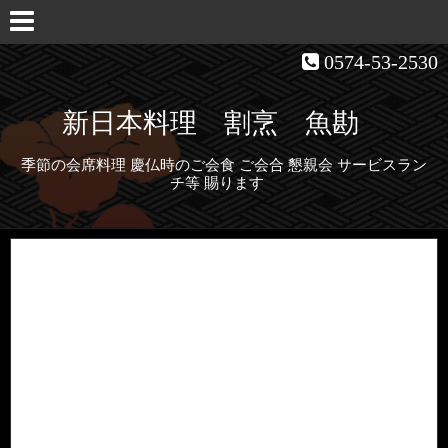
0574-53-2530
新日本料理 割烹 魚勘
季節の会席料理 慶仏時のご会食 ご会合 懇親会 サービスラン
チ等 賜ります